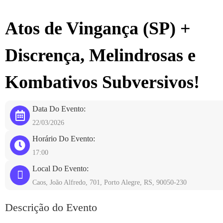
Ir
para
Atos de Vingança (SP) +
o
conteúdo
Discrença, Melindrosas e
Kombativos Subversivos!
Data Do Evento:
22/03/2026
Horário Do Evento:
17:00
Local Do Evento:
Caos, João Alfredo, 701, Porto Alegre, RS, 90050-230
Descrição do Evento