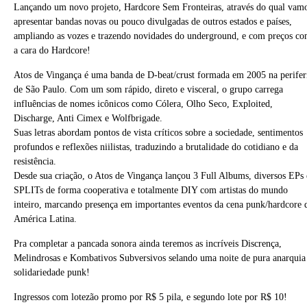
Lançando um novo projeto, Hardcore Sem Fronteiras, através do qual vam
apresentar bandas novas ou pouco divulgadas de outros estados e países,
ampliando as vozes e trazendo novidades do underground, e com preços c
a cara do Hardcore!
Atos de Vingança é uma banda de D-beat/crust formada em 2005 na perifer
de São Paulo. Com um som rápido, direto e visceral, o grupo carrega
influências de nomes icônicos como Cólera, Olho Seco, Exploited,
Discharge, Anti Cimex e Wolfbrigade.
Suas letras abordam pontos de vista críticos sobre a sociedade, sentimentos
profundos e reflexões niilistas, traduzindo a brutalidade do cotidiano e da
resistência.
Desde sua criação, o Atos de Vingança lançou 3 Full Albums, diversos EPs 
SPLITs de forma cooperativa e totalmente DIY com artistas do mundo
inteiro, marcando presença em importantes eventos da cena punk/hardcore 
América Latina.
Pra completar a pancada sonora ainda teremos as incríveis Discrença,
Melindrosas e Kombativos Subversivos selando uma noite de pura anarquia
solidariedade punk!
Ingressos com lotezão promo por R$ 5 pila, e segundo lote por R$ 10!