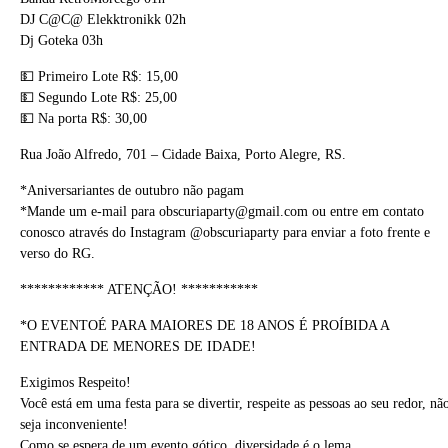
DJ C@C@ Elekktronikk 02h
Dj Goteka 03h
💵 Primeiro Lote R$: 15,00
💵 Segundo Lote R$: 25,00
💵 Na porta R$: 30,00
Rua João Alfredo, 701 – Cidade Baixa, Porto Alegre, RS.
*Aniversariantes de outubro não pagam
*Mande um e-mail para obscuriaparty@gmail.com ou entre em contato
conosco através do Instagram @obscuriaparty para enviar a foto frente e
verso do RG.
************ ATENÇÃO! ***********
*O EVENTOÉ PARA MAIORES DE 18 ANOS É PROÍBIDA A
ENTRADA DE MENORES DE IDADE!
Exigimos Respeito!
Você está em uma festa para se divertir, respeite as pessoas ao seu redor, nã
seja inconveniente!
Como se espera de um evento gótico, diversidade é o lema.