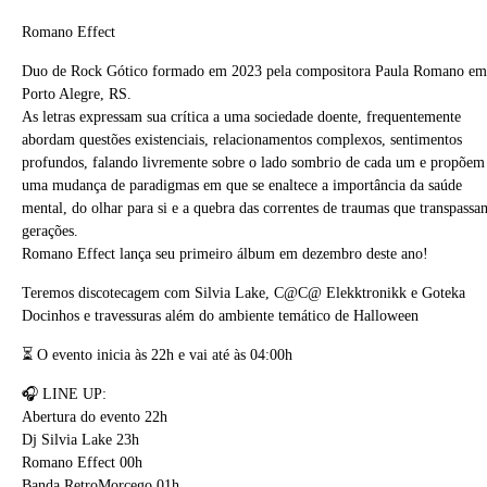
Romano Effect
Duo de Rock Gótico formado em 2023 pela compositora Paula Romano em
Porto Alegre, RS.
As letras expressam sua crítica a uma sociedade doente, frequentemente
abordam questões existenciais, relacionamentos complexos, sentimentos
profundos, falando livremente sobre o lado sombrio de cada um e propõem
uma mudança de paradigmas em que se enaltece a importância da saúde
mental, do olhar para si e a quebra das correntes de traumas que transpassa
gerações.
Romano Effect lança seu primeiro álbum em dezembro deste ano!
Teremos discotecagem com Silvia Lake, C@C@ Elekktronikk e Goteka
Docinhos e travessuras além do ambiente temático de Halloween
⏳ O evento inicia às 22h e vai até às 04:00h
🎧 LINE UP:
Abertura do evento 22h
Dj Silvia Lake 23h
Romano Effect 00h
Banda RetroMorcego 01h