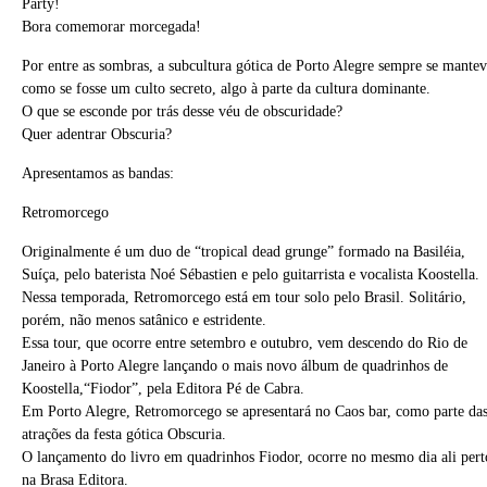
Party!
Bora comemorar morcegada!
Por entre as sombras, a subcultura gótica de Porto Alegre sempre se mantev
como se fosse um culto secreto, algo à parte da cultura dominante.
O que se esconde por trás desse véu de obscuridade?
Quer adentrar Obscuria?
Apresentamos as bandas:
Retromorcego
Originalmente é um duo de “tropical dead grunge” formado na Basiléia,
Suíça, pelo baterista Noé Sébastien e pelo guitarrista e vocalista Koostella.
Nessa temporada, Retromorcego está em tour solo pelo Brasil. Solitário,
porém, não menos satânico e estridente.
Essa tour, que ocorre entre setembro e outubro, vem descendo do Rio de
Janeiro à Porto Alegre lançando o mais novo álbum de quadrinhos de
Koostella,“Fiodor”, pela Editora Pé de Cabra.
Em Porto Alegre, Retromorcego se apresentará no Caos bar, como parte da
atrações da festa gótica Obscuria.
O lançamento do livro em quadrinhos Fiodor, ocorre no mesmo dia ali pert
na Brasa Editora.